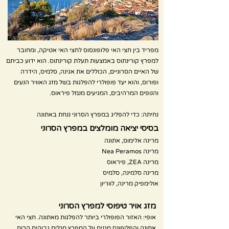
​מפריד בין חצי האי פלופונסוס לחצי האי אטיקה, ומחובר
למפרץ קורינתוס באמצעות תעלת קורינתוס. הוא ידוע כביתם
של האיים הסרוניים, הכוללים את אגינה, סלמיס, הידרה
ופורוס, והוא יעד פופולרי להפלגות בשל מזג האוויר הנעים
והנופים המרהיבים, המגיעים מנמל פיראוס.
נחיתה: כדי להפליג במפרץ הסרוני ננחת באתונה
בסיסי יציאה מומלצים במפרץ הסרוני
מרינה אלימוס, אתונה
מרינה Nea Peramos
מרינה ZEA, פיראוס
מרינה סלמינה, סלמיס
אולימפיק מרינה, לווריון
מזג אויר טיפוסי למפרץ הסרוני
אופי: האזור הפופולרי ביותר להפלגות מאתונה. חצי האי
אתונה והפלופונס מגנים על המפרץ מגלים גבוהים.הרוח