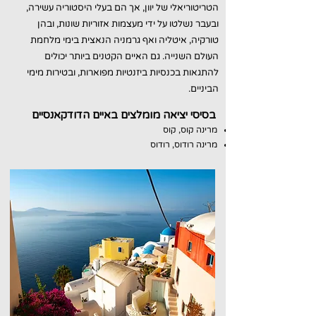
הטריטוריאלי של
יוון
, אך הם בעלי היסטוריה עשירה,
ובעבר נשלטו על ידי מעצמות אזוריות שונות, ובהן
טורקיה,
איטליה
ואף
גרמניה הנאצית
בימי
מלחמת
העולם השנייה
. גם האיים הקטנים ביותר יכולים
להתגאות ב
כנסיות
ביזנטיות
מפוארות, וב
טירות
מ
ימי
הביניים
.
בסיסי יציאה מומלצים באיים הדודקאנסיים
מרינה קוס, קוס
מרינה רודוס, רודוס​