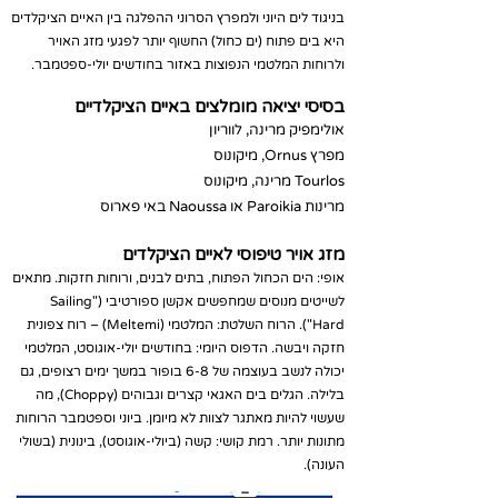
בניגוד לים היוני ולמפרץ הסרוני ההפלגה בין האיים הציקלדים
היא בים פתוח (ים כחול) החשוף יותר לפגעי מזג האויר
ולרוחות המלטמי הנפוצות באזור בחודשים יולי-ספטמבר.
בסיסי יציאה מומלצים באיים הציקלדיים
אולימפיק מרינה, לווריון
מפרץ Ornus, מיקונוס
Tourlos מרינה, מיקונוס
מרינות Paroikia או Naoussa באי פארוס
מזג אויר טיפוסי לאיים הציקלדים
אופי: הים הכחול הפתוח, בתים לבנים, ורוחות חזקות. מתאים
לשייטים מנוסים שמחפשים אקשן ספורטיבי ("Sailing
Hard"). הרוח השלטת: המלטמי (Meltemi) – רוח צפונית
חזקה ויבשה. הדפוס היומי: בחודשים יולי-אוגוסט, המלטמי
יכולה לנשב בעוצמה של 6-8 בופור במשך ימים רצופים, גם
בלילה. הגלים בים האגאי קצרים וגבוהים (Choppy), מה
שעשוי להיות מאתגר לצוות לא מיומן. ביוני וספטמבר הרוחות
מתונות יותר. רמת קושי: קשה (ביולי-אוגוסט), בינונית (בשולי
העונה).