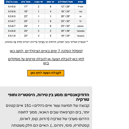
למסלול הפלגה 7 ימים באיים הציקלדיים -לחצו כאן
לחץ כאן לקבלת הצעה או לקבלת פרטים על מסלולים
ביוון
לקבלת הצעה לחץ כאן
הדודקאנסיים: מסע בין טירות, היסטוריה וחופי
טורקיה
קבוצה של חמישה עשר איים גדולים ו-151 איים קטנים
יותר, ב
ים הקרפאתי
שב
ים האגאי
, סמוך לחופה
הדרום-מערבי של
טורקיה (רודוס, קוס, לארוס,
קסטלוריזו, סימי, ניזרוס...)
. האיים הם חלק משטחה