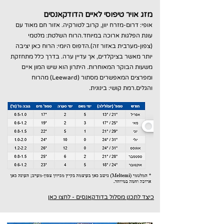
מזג אויר טיפוסי לאיים הדודקאנסים
אופי: דרום-מזרח יוון, קרוב לטורקיה. אזור חם מאוד עם
עונת הפלגות ארוכה במיוחד.הרוח השלטת: מלטמי
(צפון-מערבית באזור זה).הדפוס היומי: הרוח כאן יציבה
יותר מאשר בציקלדים, אך עדיין ערה. בדרך כלל מתחזקת
משעות הבוקר המאוחרות. היתרון הוא שיש המון איים
ומפרצים המאפשרים מסתור (Leeward) מהרוח
והגלים.רמת קושי: בינונית.
כיצד לתכנן מסלול בדודקאנסים - לחצו כאן