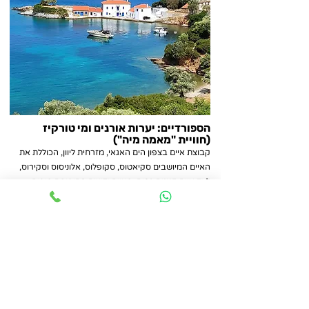
הספורדיים: יערות אורנים ומי טורקיז
(חוויית "מאמה מיה")
קבוצת איים בצפון הים האגאי, מזרחית ליוון, הכוללת את
האיים המיושבים סקיאטוס, סקופלוס, אלוניסוס וסקירוס,
לצד איים קטנים רבים. האיים ידועים בחופיהם היפים,
הטבע הירוק, והם מהווים יעד מצוין לשייט. אלוניסוס
מפורסם בזכות הפארק הימי הלאומי שלו, המהווה בית
גידול לחותרי נזיר ים תיכוניים, וסקופלוס זכור כאתר
צילומים של הסרט "מאמה מיה!".
האזור מצוין לשייט, עם מפרצים מוגנים ואיים הקרובים זה
לזה, מה שהופך אותו לאטרקטיבי במיוחד למפליגים.
בסיס יציאה מומלצים בספורדיים