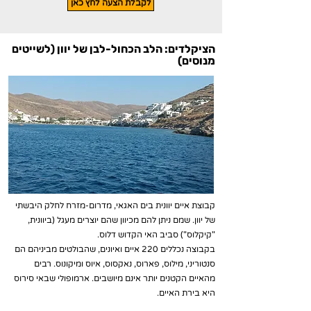
לקבלת הצעה לחץ כאן
הציקלדים: הלב הכחול-לבן של יוון (לשייטים
מנוסים)
קבוצת איים יוונית בים האגאי, מדרום-מזרח לחלק היבשתי
של יוון. שמם ניתן להם מכיוון שהם יוצרים מעגל (ביוונית,
"קיקלוס") סביב האי הקדוש דלוס.
בקבוצה נכללים 220 איים ואיונים, שהבולטים מביניהם הם
סנטוריני, מילוס, פארוס, נאקסוס, איוס ומיקונוס. רבים
מהאיים הקטנים יותר אינם מיושבים. ארמופולי שבאי סירוס
היא בירת האיים.