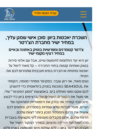
+972-54-4954531
קבלו הצעת מחיר
השכרת יאכטות ביוון: סוכן אישי שמגן עליך,
במחיר ישיר מחברת הצ'רטר
צ'רטר קטמרנים ומפרשיות בוטיק באתונה ובאיים
במחיר רציף מקומי ישיר
יוון היא יעד החלומות לחופשת שייט, אבל עם אלפי סירות
בשוק ואותיות קטנות בחוזי החכירה – קל מאוד ליפול על
יאכטה מוזנחת או חברת בסיס חובבנית שתהרוס לכם את
הטיול.
נעים מאוד, אני רונן ענבר. כסקיפר מסחרי מנוסה, הקמתי
את SEA4SOUL כסוכנות בוטיק בינלאומית כדי להעניק
לכם שקט נפשי מוחלט בים. באמצעות "מסנן הסקיפר" שלי,
אני מנצל את הקשרים הישירים שלי ברציפים ביוון כדי לבצע
סינון טכני קפדני: אני בודק את היסטוריית התחזוקה של
הציים, פוסל חברות שלא עומדות בסטנדרט, ומתאים לכם
אישית את הדגם והמסלול הנכון ביותר לצוות שלכם.
הרווח שלכם: אתם מקבלים מעטפת ליווי מקצועית בעברית
מההזמנה ועד הירידה מהמים, במחיר המקור הישיר של
חברת הצ'רטר ביוון – ללא עמלות תיווך מנופחות בארץ וללא