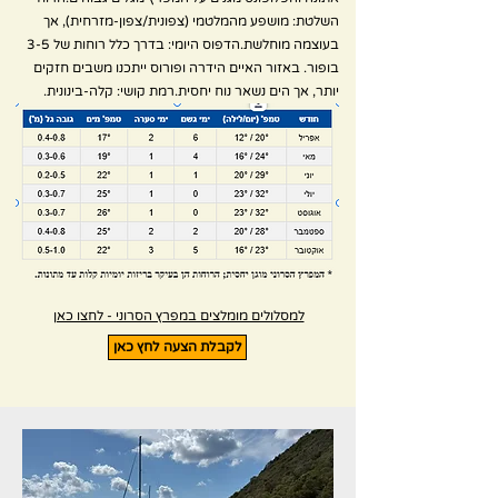
השלטת: מושפע מהמלטמי (צפונית/צפון-מזרחית), אך
בעוצמה מוחלשת.הדפוס היומי: בדרך כלל רוחות של 3-5
בופור. באזור האיים הידרה ופורוס ייתכנו משבים חזקים
יותר, אך הים נשאר נוח יחסית.רמת קושי: קלה-בינונית.
למסלולים מומלצים במפרץ הסרוני - לחצו כאן
לקבלת הצעה לחץ כאן