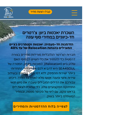
+972-54-4954531
קבלו הצעת מחיר
השכרת יאכטות ביוון: צ'רטרים
חד-כיווניים במחירי סוף עונה
הזדמנות חד-פעמית: יאכטות וקטמרנים בציים
המובילים בהנחות Relocation של עד 40%
חברות הצ'רטר הגלובליות מורידות מחירים בצורה
דרסטית כדי להחזיר את כלי השייט לבסיסי האם
שלהן ביוון (Relocation). כסוכנות בוטיק, המטרה של
SEA4SOUL היא להביא לכם את המחיר התחרותי
ביותר ישירות מהספק, ללא דמי חבר קבועים ובשילוב
שירות אישי ומענה אנושי מלא לאורך כל הדרך. ריכזנו
עבורכם את הדילים המובילים שעברו את סינון תנאי
התחזוקה המקצועיים שלנו, כדי שתוכלו לצאת לים
בראש שקט, עם ליווי של סקיפר מנוסה, ובמחיר
המשתלם ביותר בשוק.
לצפייה בלוח ההזדמנויות והמחירים