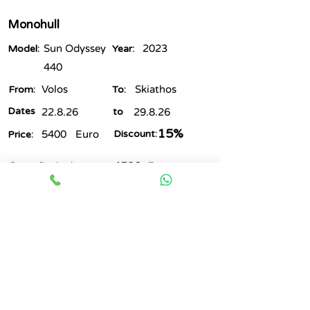
Monohull
Sun Odyssey
2023
Model:
Year:
440
Volos
Skiathos
From:
To:
Dates
22.8.26
to
29.8.26
15%
5400
Euro
Discount:
Price:
4590
Euro
Crazy final price:
בדוק זמינות
Catamaran
Lagoon 42
2021
Model:
Year:
Lefkas
Preveza
From:
To: