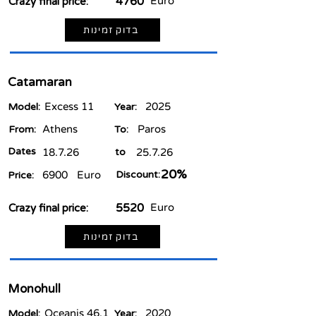
4760
Euro
Crazy final price:
בדוק זמינות
Catamaran
Excess 11
2025
Model:
Year:
Athens
Paros
From:
To:
Dates
18.7.26
to
25.7.26
20%
6900
Euro
Discount:
Price:
5520
Euro
Crazy final price:
בדוק זמינות
Monohull
Oceanis 46.1
2020
Model:
Year: